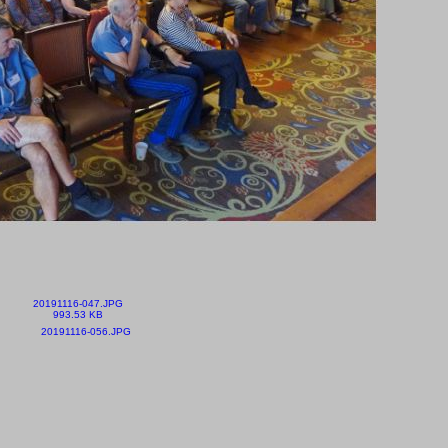
20191116-047.JPG
993.53 KB