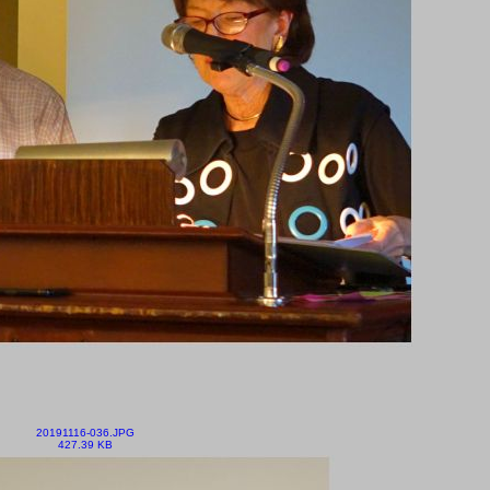
20191116-036.JPG
427.39 KB