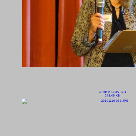
20191116-045.JPG
943.49 KB