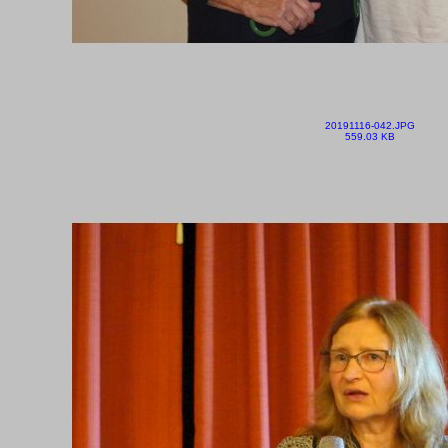
20191116-042.JPG
559.03 KB