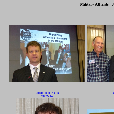
Military Atheists -
20131116-057.JPG
450.97 KB