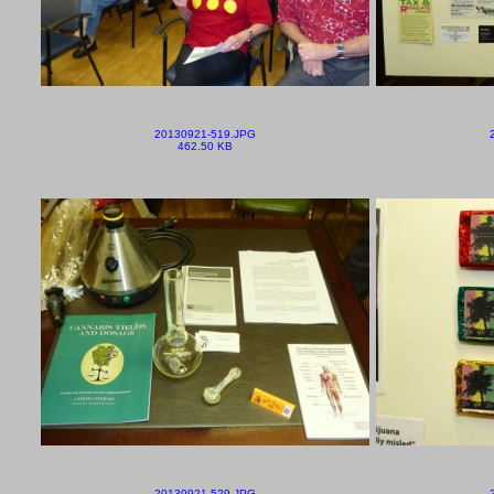
20130921-519.JPG
462.50 KB
20130921-529.JPG