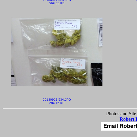
569.05 KB
20130921-534.JPG
284.16 KB
Photos and Site
Robert 