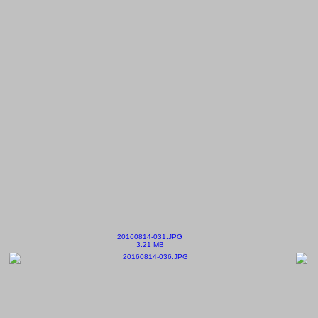
20160814-031.JPG
3.21 MB