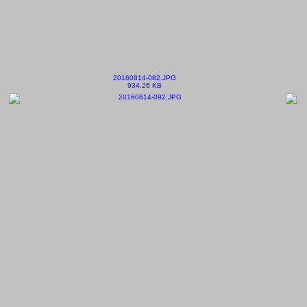
20160814-082.JPG
934.26 KB