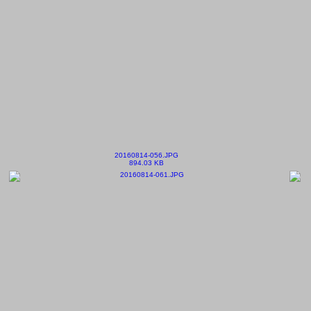
20160814-056.JPG
894.03 KB