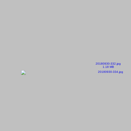
20180930-332.jpg
1.18 MB