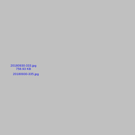
20180930-333.jpg
758.93 KB