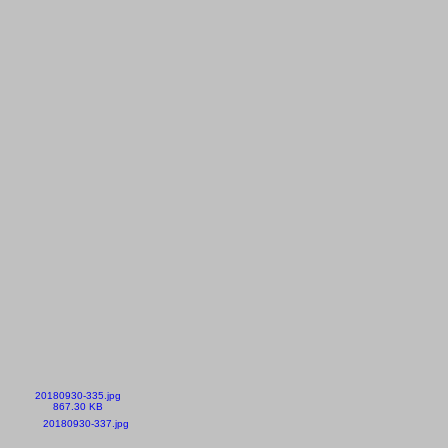
20180930-335.jpg
867.30 KB