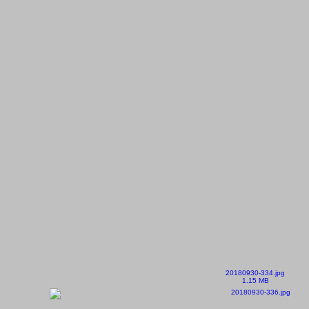
20180930-334.jpg
1.15 MB