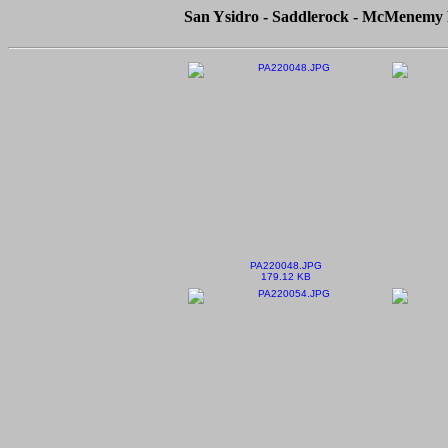
San Ysidro - Saddlerock - McMenemy L
PA220048.JPG
179.12 KB