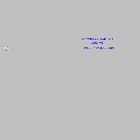
20220612-016-P.JPG
1.62 MB