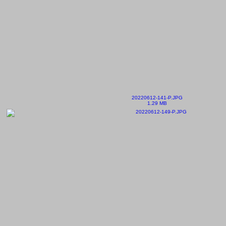
20220612-141-P.JPG
1.29 MB