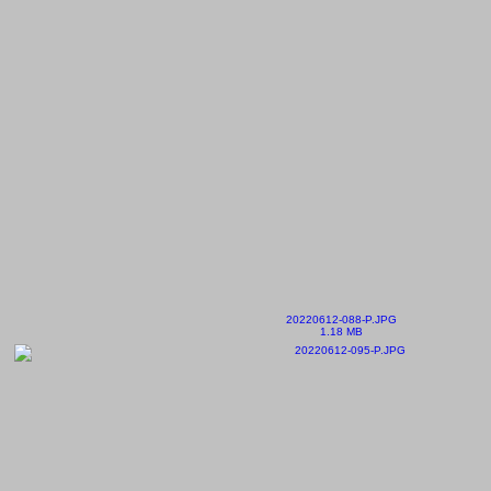
20220612-088-P.JPG
1.18 MB