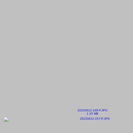
20220612-149-P.JPG
1.25 MB