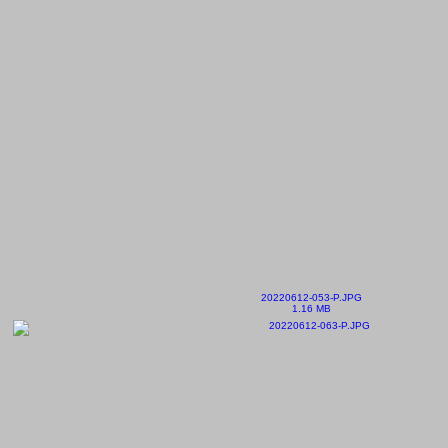
20220612-053-P.JPG
1.16 MB