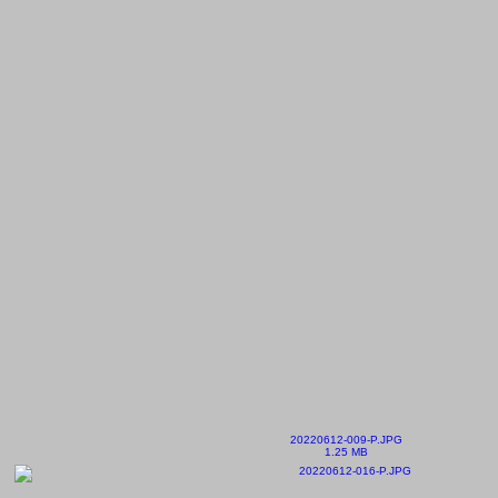
20220612-009-P.JPG
1.25 MB