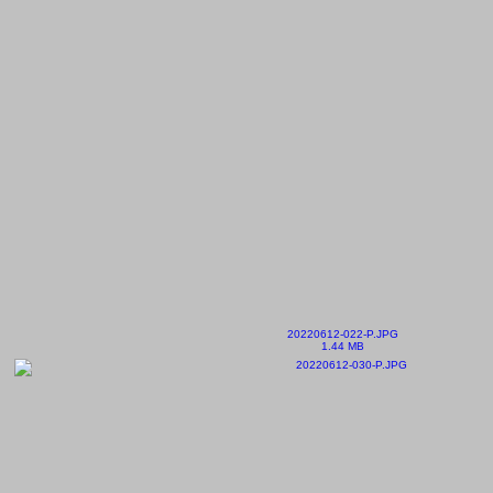
20220612-022-P.JPG
1.44 MB