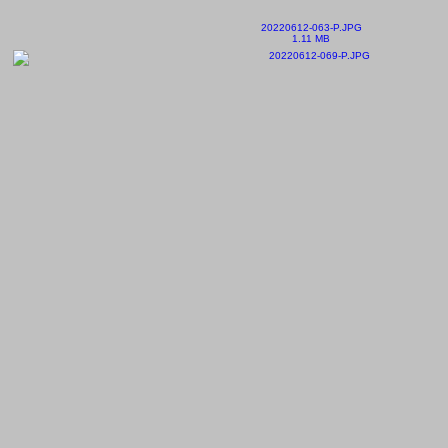
20220612-063-P.JPG
1.11 MB