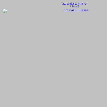
20220612-134-P.JPG
1.14 MB