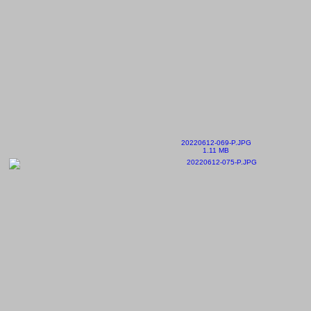
20220612-069-P.JPG
1.11 MB