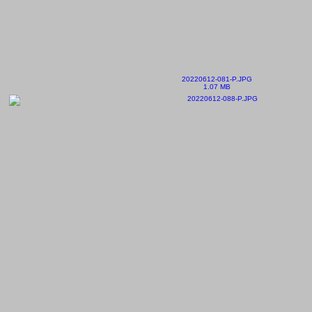
20220612-081-P.JPG
1.07 MB