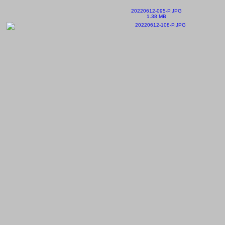
20220612-095-P.JPG
1.38 MB