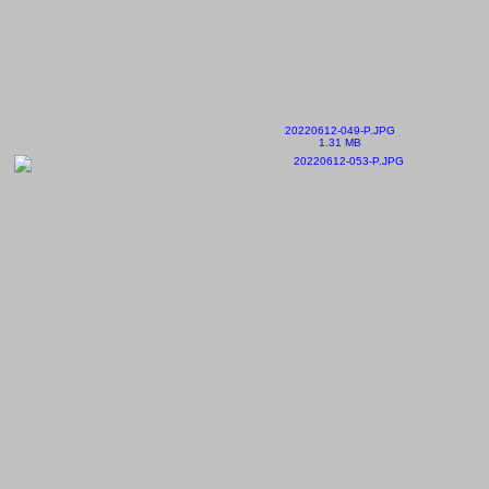
20220612-049-P.JPG
1.31 MB