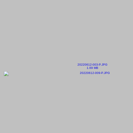
20220612-003-P.JPG
1.69 MB