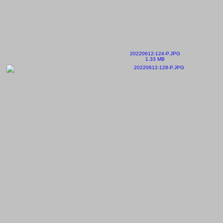
20220612-124-P.JPG
1.33 MB