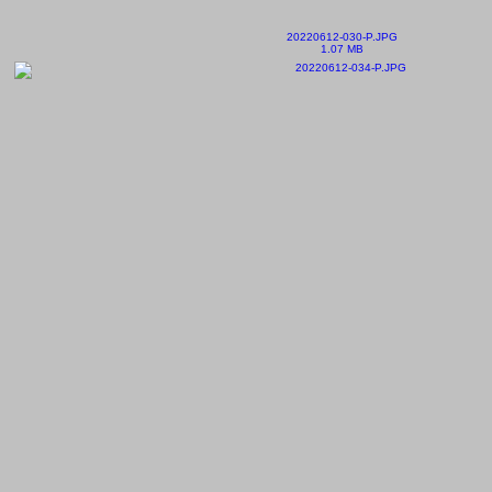
20220612-030-P.JPG
1.07 MB