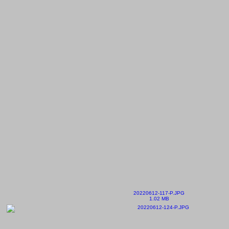
20220612-117-P.JPG
1.02 MB