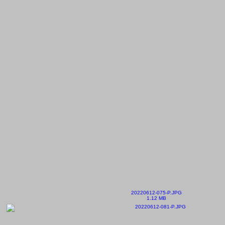
20220612-075-P.JPG
1.12 MB