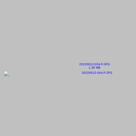
20220612-034-P.JPG
1.36 MB