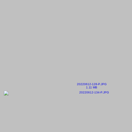
20220612-128-P.JPG
1.11 MB