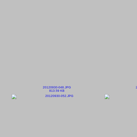
20120930-048.JPG
813.59 KB