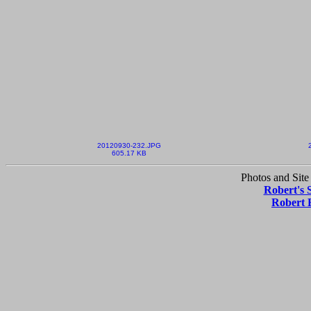
20120930-232.JPG
605.17 KB
Photos and Site
Robert's 
Robert 