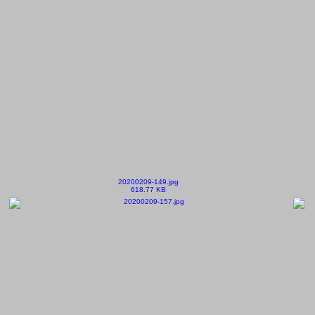
20200209-149.jpg
618.77 KB