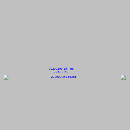
20200209-157.jpg
725.70 KB