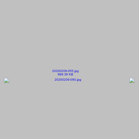
20200209-055.jpg
989.39 KB