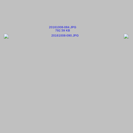
20161008-084.JPG
792.59 KB