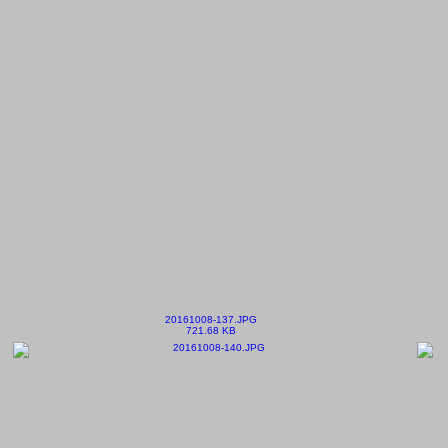
20161008-137.JPG
721.68 KB