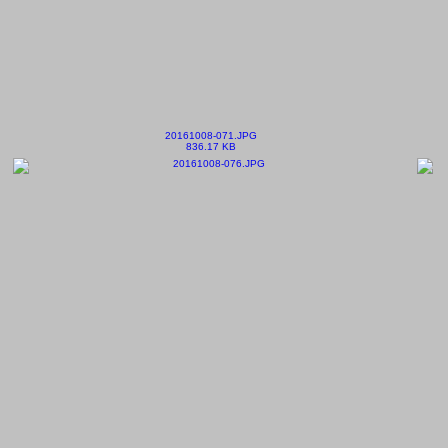
20161008-071.JPG
836.17 KB