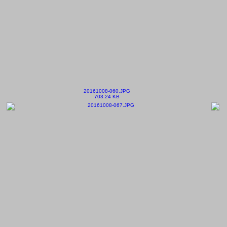
20161008-060.JPG
703.24 KB