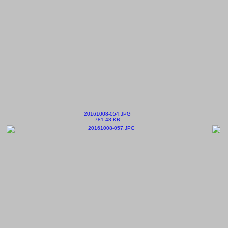
20161008-054.JPG
781.48 KB