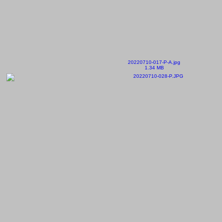
20220710-017-P-A.jpg
1.34 MB