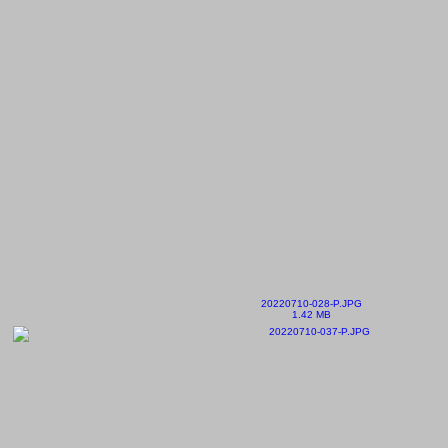
20220710-028-P.JPG
1.42 MB