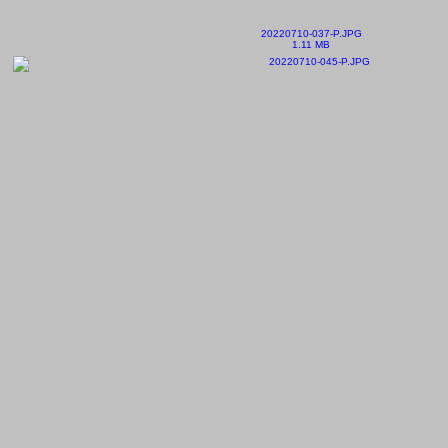
20220710-037-P.JPG
1.11 MB