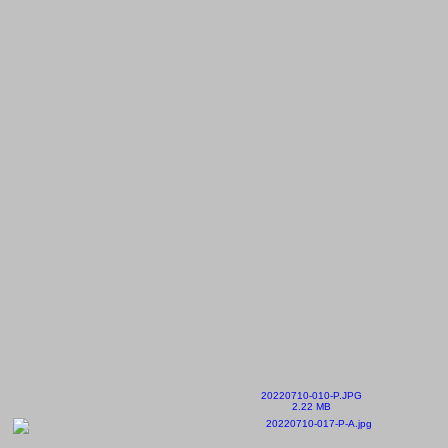
20220710-010-P.JPG
2.22 MB