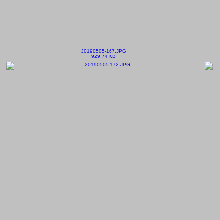
20190505-167.JPG
929.74 KB