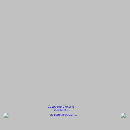
20190505-076.JPG
908.48 KB