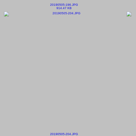
20190505-196.JPG
914.47 KB
20190505-204.JPG