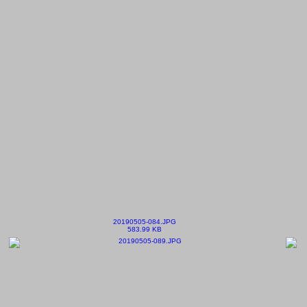
20190505-084.JPG
583.99 KB