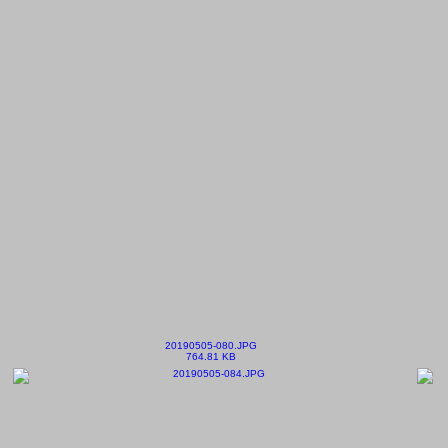
20190505-080.JPG
764.81 KB