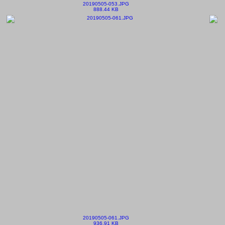
20190505-053.JPG
888.44 KB
20190505-061.JPG
936.91 KB