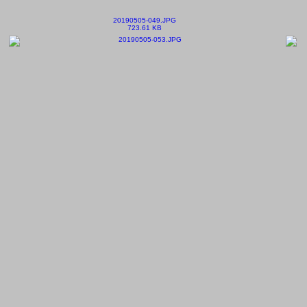
20190505-049.JPG
723.61 KB