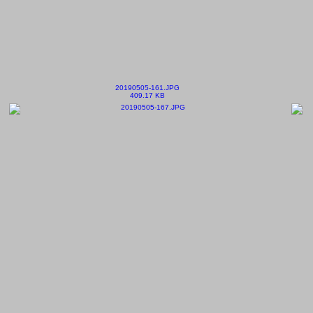
20190505-161.JPG
409.17 KB