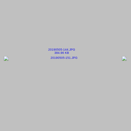
20190505-144.JPG
384.96 KB