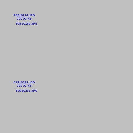
P3310274.JPG
265.55 KB
P3310282.JPG
165.51 KB