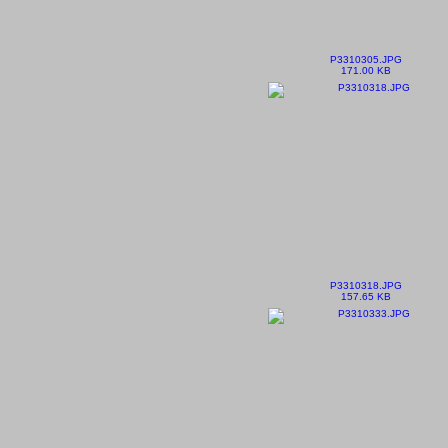
P3310305.JPG
171.00 KB
P3310318.JPG
157.65 KB