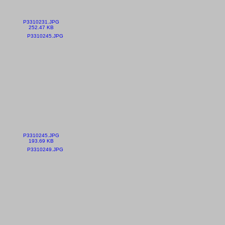
P3310231.JPG
252.47 KB
P3310245.JPG
193.69 KB