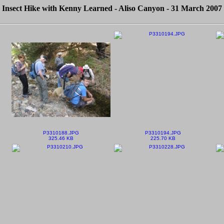
Insect Hike with Kenny Learned - Aliso Canyon - 31 March 2007
P3310188.JPG
P3310194.JPG
325.46 KB
225.70 KB