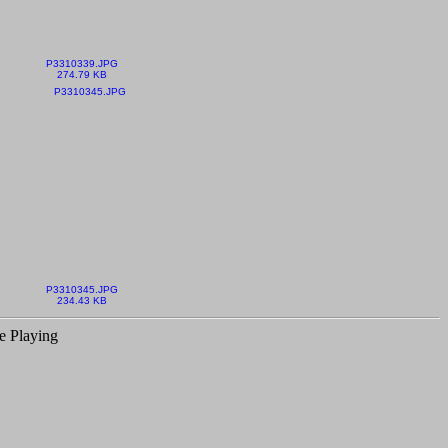
P3310339.JPG
274.79 KB
P3310345.JPG
234.43 KB
e Playing