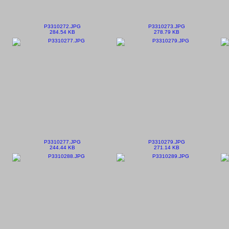
P3310272.JPG
P3310273.JPG
284.54 KB
278.79 KB
P3310277.JPG
P3310279.JPG
244.44 KB
271.14 KB