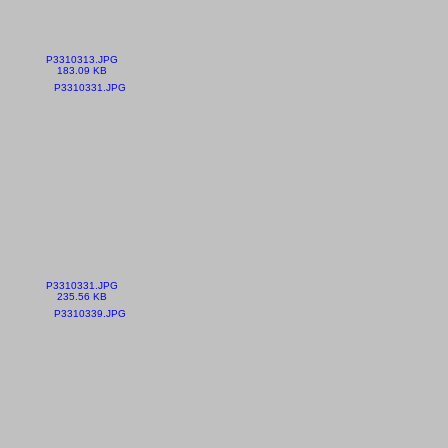
P3310313.JPG
183.09 KB
P3310331.JPG
235.56 KB