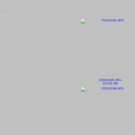
P3310185.JPG
212.81 KB