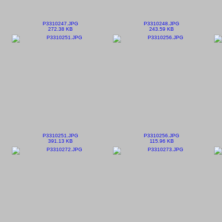
P3310247.JPG
P3310248.JPG
272.38 KB
243.59 KB
P3310251.JPG
P3310256.JPG
391.13 KB
115.96 KB