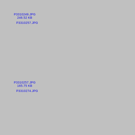
P3310249.JPG
246.52 KB
P3310257.JPG
165.75 KB