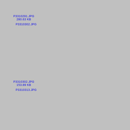
P3310291.JPG
280.63 KB
P3310302.JPG
153.89 KB