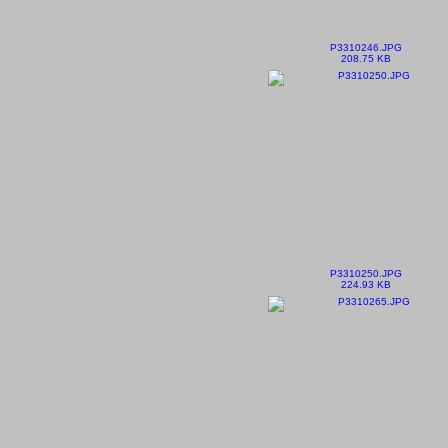
P3310246.JPG
208.75 KB
P3310250.JPG
224.93 KB