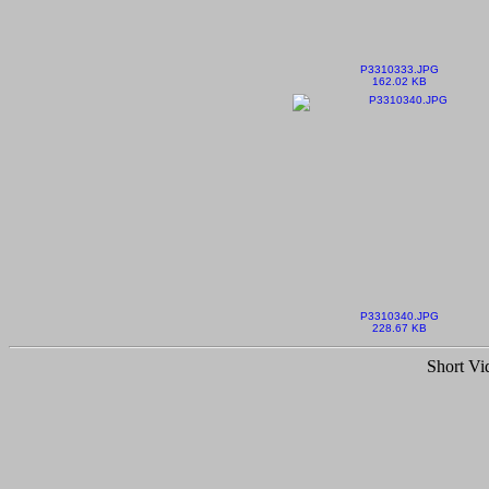
P3310333.JPG
162.02 KB
P3310340.JPG
228.67 KB
Short Vi