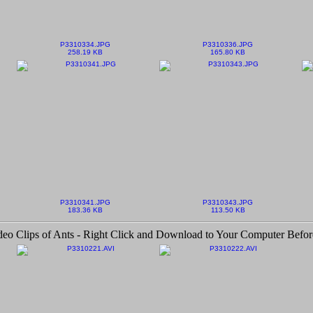
P3310334.JPG
P3310336.JPG
258.19 KB
165.80 KB
P3310341.JPG
P3310343.JPG
183.36 KB
113.50 KB
deo Clips of Ants - Right Click and Download to Your Computer Befor