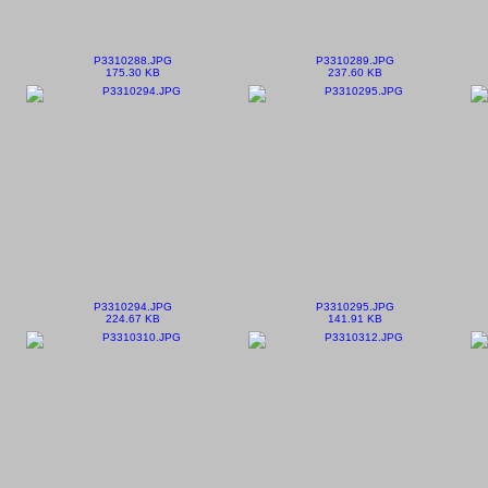
P3310288.JPG
P3310289.JPG
175.30 KB
237.60 KB
P3310294.JPG
P3310295.JPG
224.67 KB
141.91 KB