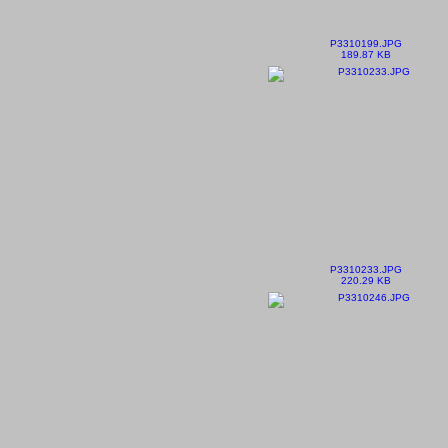
P3310199.JPG
189.87 KB
P3310233.JPG
220.29 KB