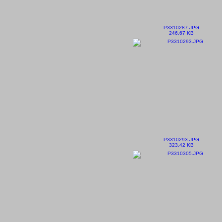
P3310287.JPG
246.67 KB
P3310293.JPG
323.42 KB