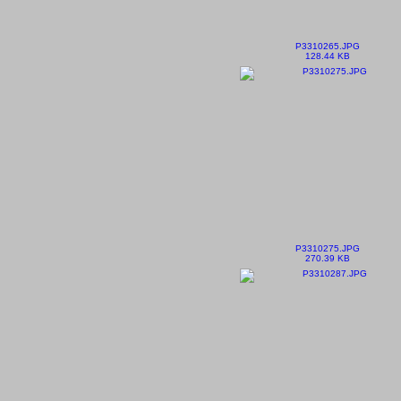
P3310265.JPG
128.44 KB
P3310275.JPG
270.39 KB