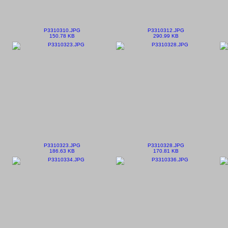
P3310310.JPG
P3310312.JPG
150.78 KB
290.99 KB
P3310323.JPG
P3310328.JPG
186.63 KB
170.81 KB