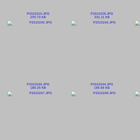
P3310210.JPG
P3310228.JPG
255.73 KB
331.11 KB
P3310240.JPG
P3310244.JPG
186.35 KB
166.66 KB