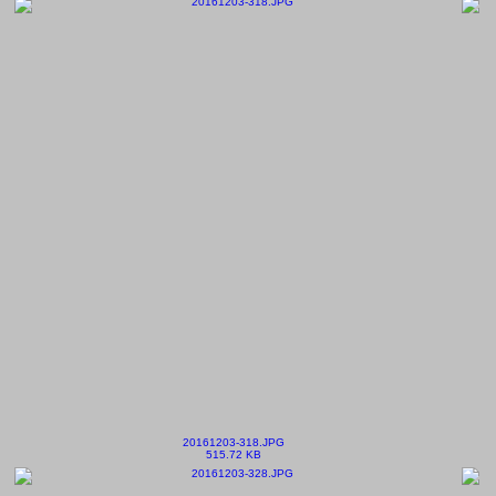
20161203-318.JPG
515.72 KB