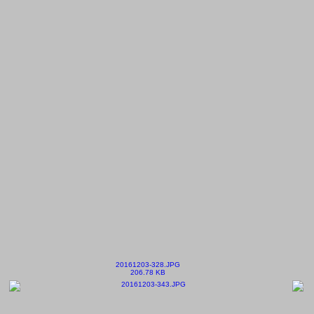
20161203-328.JPG
206.78 KB