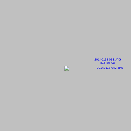
20140118-033.JPG
815.86 KB