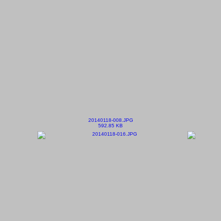
20140118-008.JPG
592.85 KB