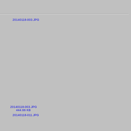
20140118-003.JPG
444.66 KB