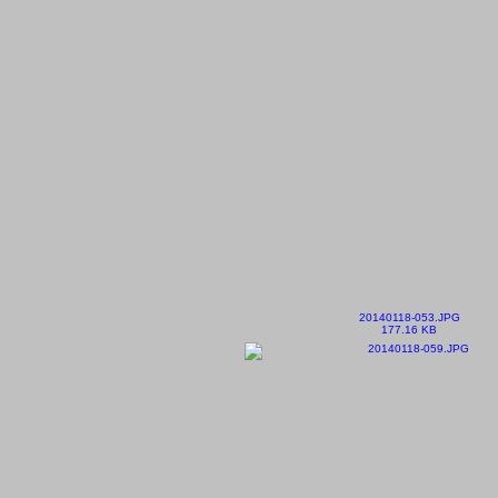
20140118-053.JPG
177.16 KB