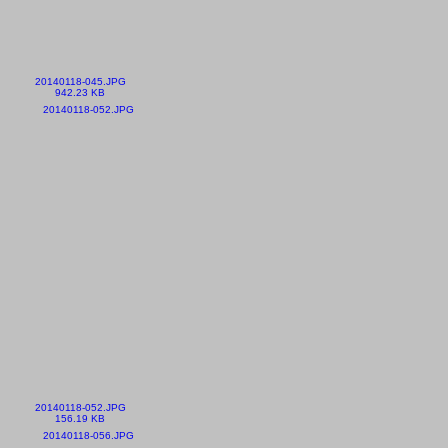
20140118-045.JPG
942.23 KB
20140118-052.JPG
156.19 KB