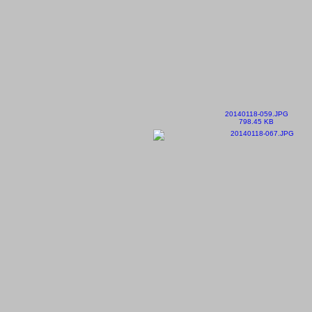
20140118-059.JPG
798.45 KB