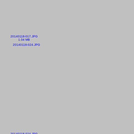
20140118-017.JPG
1.04 MB
20140118-024.JPG