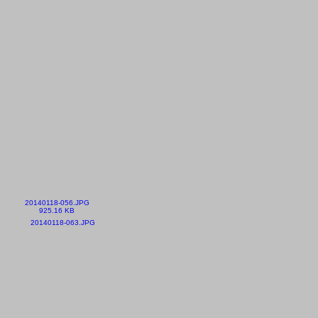
20140118-056.JPG
925.16 KB