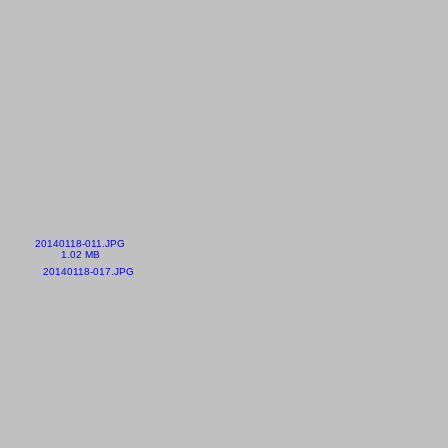
20140118-011.JPG
1.02 MB