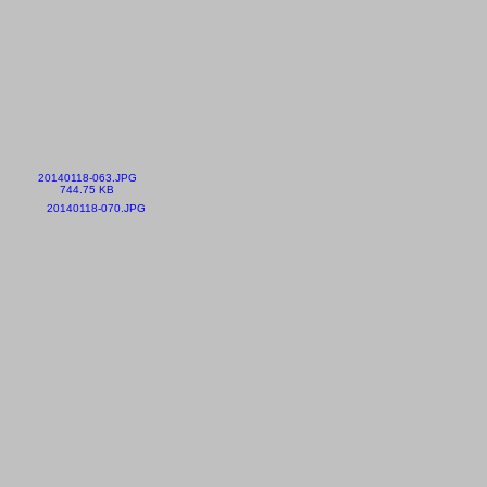
20140118-063.JPG
744.75 KB