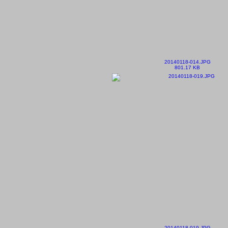
20140118-014.JPG
801.17 KB
20140118-019.JPG