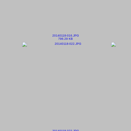
20140118-016.JPG
796.29 KB
20140118-022.JPG