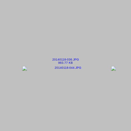
20140118-036.JPG
983.77 KB