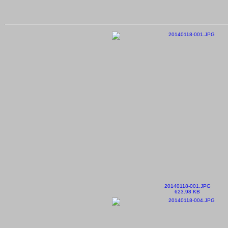
20140118-001.JPG
623.98 KB