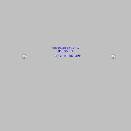
20140118-062.JPG
853.95 KB