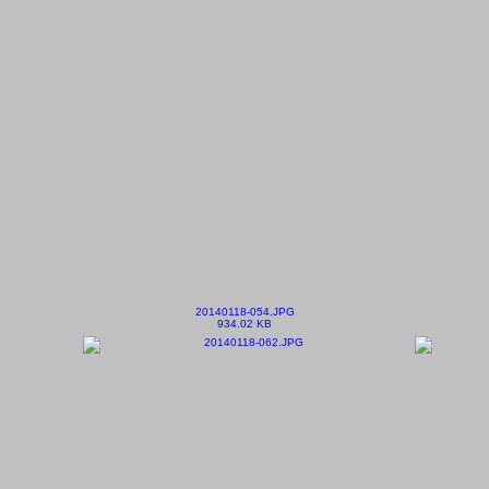
20140118-054.JPG
934.02 KB