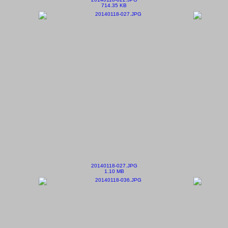
714.35 KB
20140118-027.JPG
1.10 MB