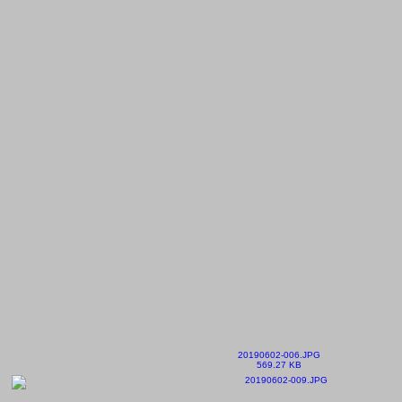
20190602-006.JPG
569.27 KB