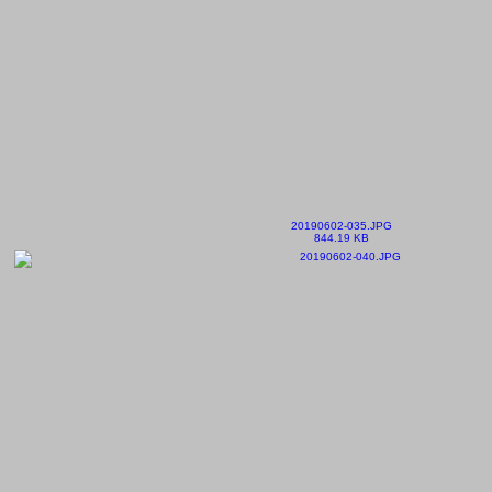
20190602-035.JPG
844.19 KB