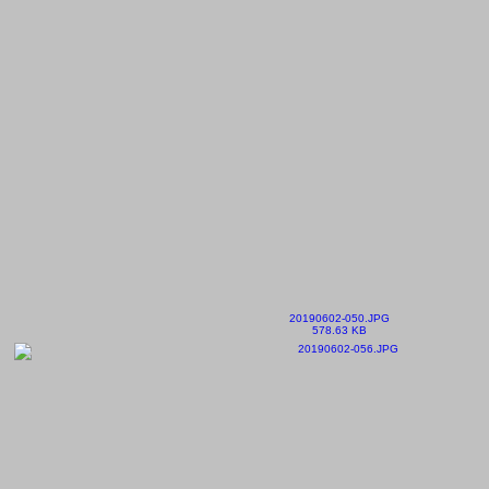
20190602-050.JPG
578.63 KB