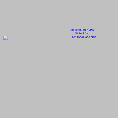
20190602-047.JPG
684.93 KB