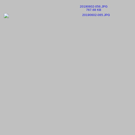
20190602-056.JPG
767.68 KB