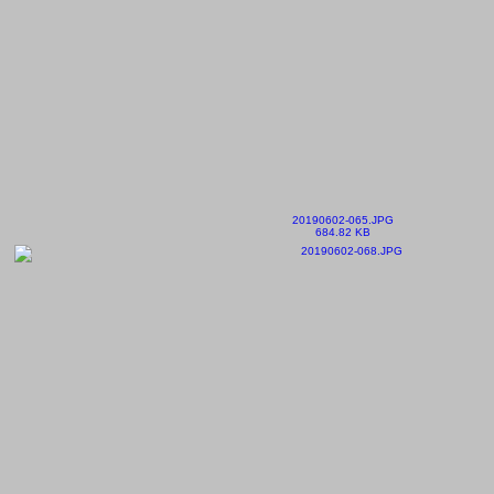
20190602-065.JPG
684.82 KB