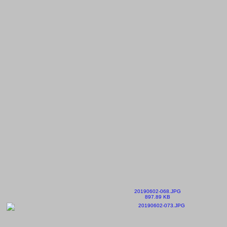
20190602-068.JPG
897.89 KB