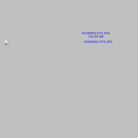
20190602-073.JPG
716.65 KB