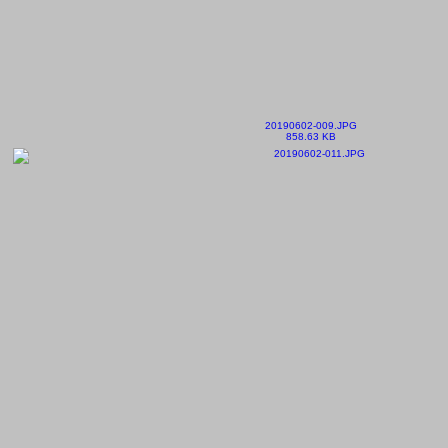
20190602-009.JPG
858.63 KB