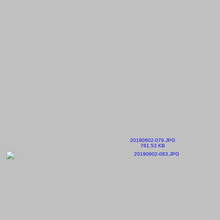
20190602-079.JPG
761.53 KB