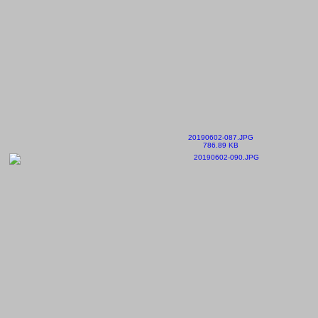
20190602-087.JPG
786.89 KB