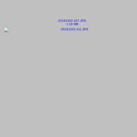
20181202-107.JPG
1.18 MB