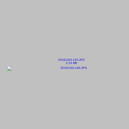
20181202-143.JPG
2.19 MB