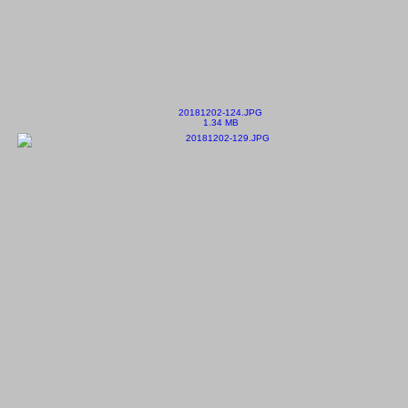
20181202-124.JPG
1.34 MB