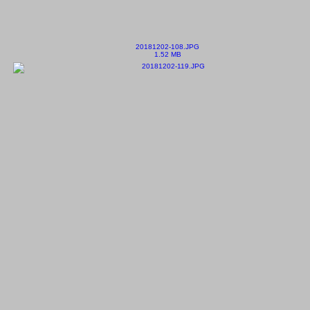
20181202-108.JPG
1.52 MB