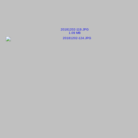
20181202-119.JPG
1.09 MB