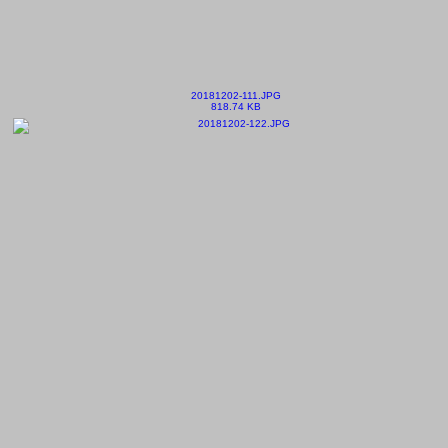
20181202-111.JPG
818.74 KB