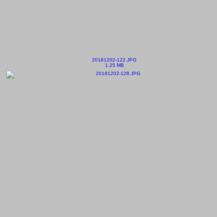
20181202-122.JPG
1.25 MB