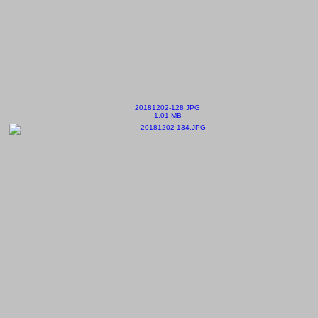
20181202-128.JPG
1.01 MB