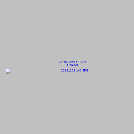
20181202-142.JPG
1.59 MB