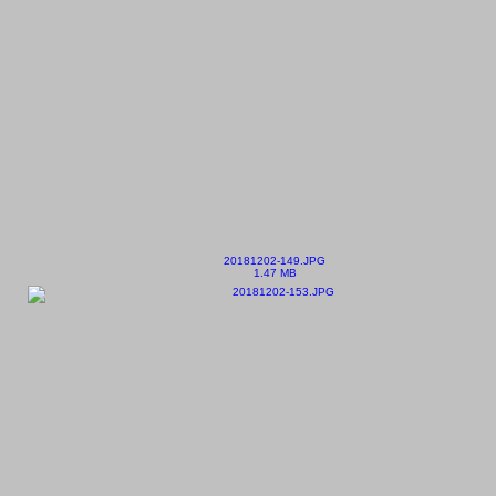
20181202-149.JPG
1.47 MB