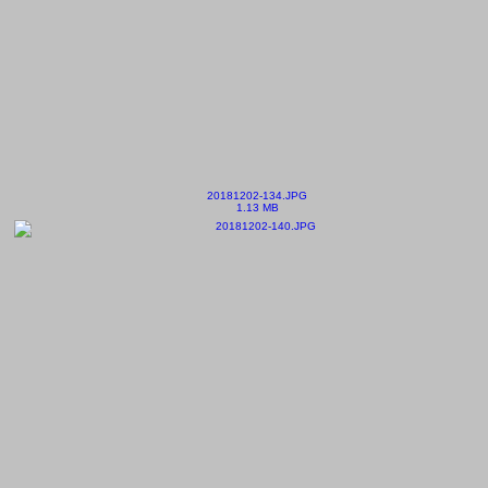
20181202-134.JPG
1.13 MB