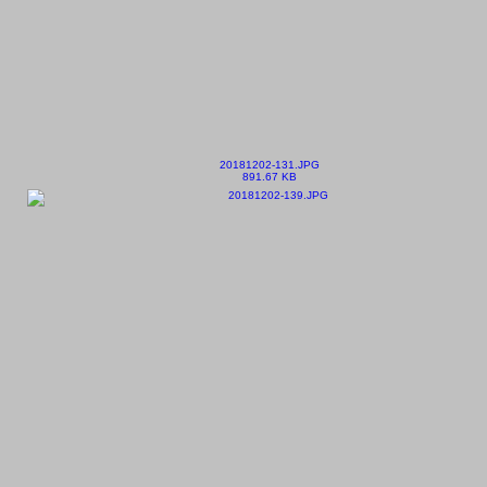
20181202-131.JPG
891.67 KB