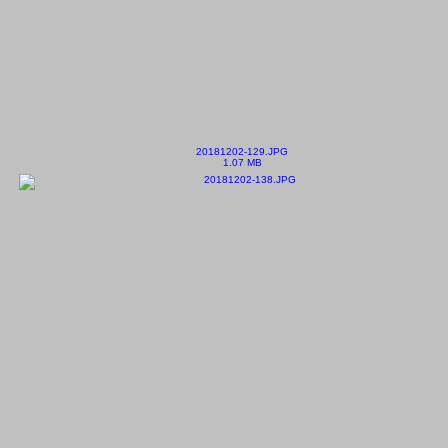
20181202-129.JPG
1.07 MB