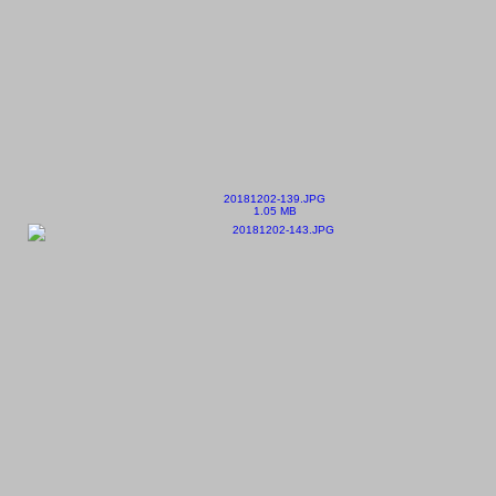
20181202-139.JPG
1.05 MB