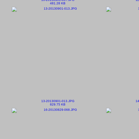
481.28 KB
13-20130901-013.JPG
14
829.75 KB