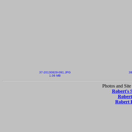
37-20130829-091.JPG
38
1.06 MB
Photos and Site
Robert's 
Robert
Robert 