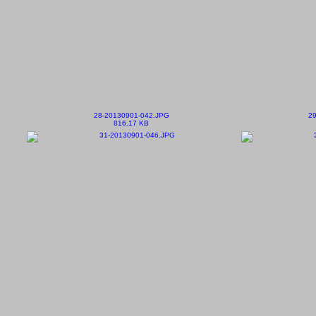
28-20130901-042.JPG
29
816.17 KB