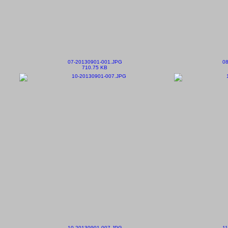
07-20130901-001.JPG
08
710.75 KB
10-20130901-007.JPG
1