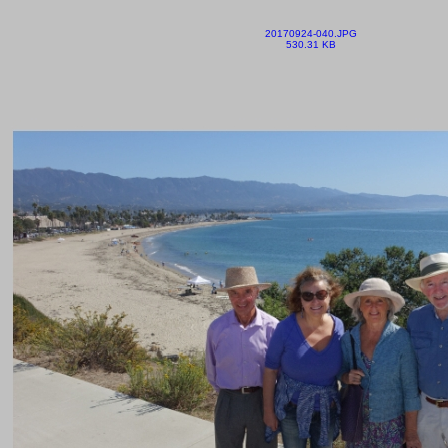
20170924-040.JPG
530.31 KB