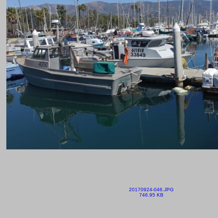
20170924-046.JPG
746.95 KB