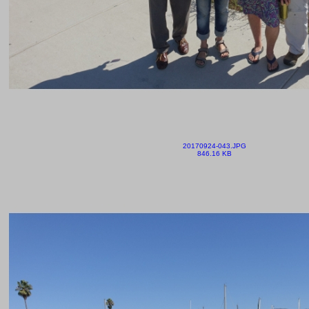
20170924-043.JPG
846.16 KB