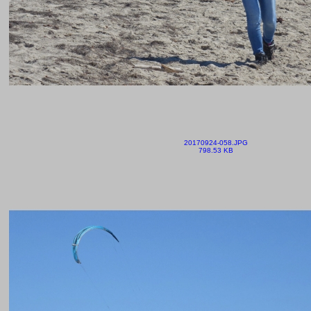
20170924-058.JPG
798.53 KB