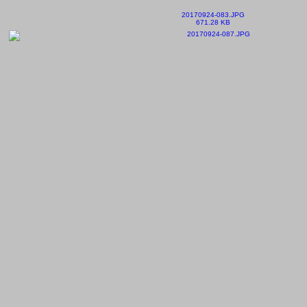
20170924-083.JPG
671.28 KB