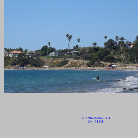
20170924-064.JPG
344.43 KB