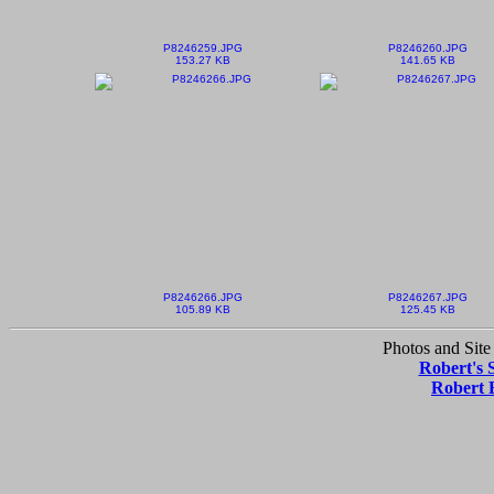
P8246259.JPG
P8246260.JPG
153.27 KB
141.65 KB
P8246266.JPG
P8246267.JPG
105.89 KB
125.45 KB
Photos and Site
Robert's 
Robert 