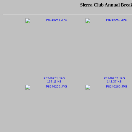
Sierra Club Annual Break
P8246251.JPG
P8246252.JPG
137.11 KB
142.37 KB