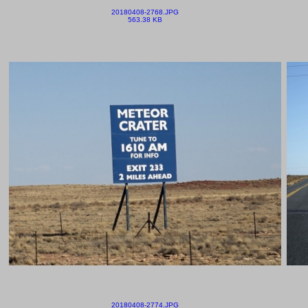
20180408-2768.JPG
563.38 KB
20180408-2774.JPG