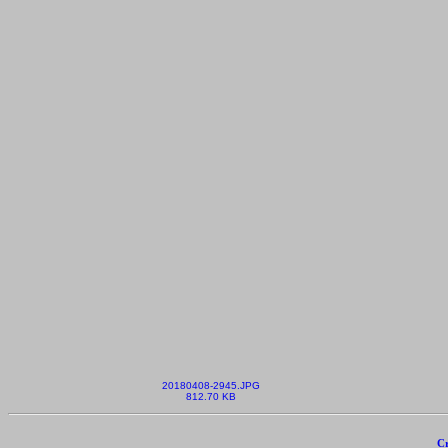
20180408-2945.JPG
812.70 KB
Cr