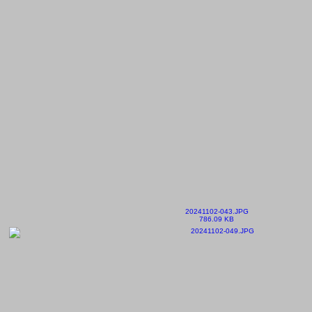
20241102-043.JPG
786.09 KB