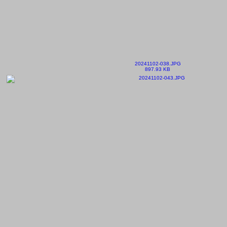
20241102-038.JPG
897.93 KB