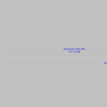
20241102-108.JPG
727.15 KB
Cr