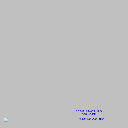
20241102-077.JPG
566.49 KB