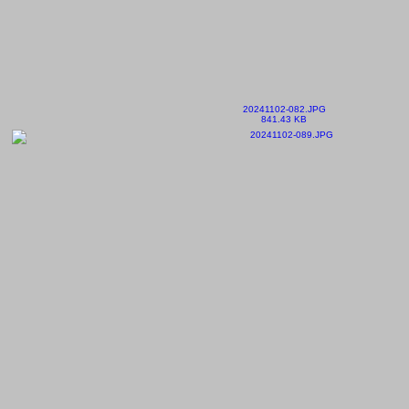
20241102-082.JPG
841.43 KB