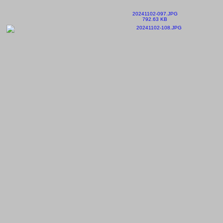
20241102-097.JPG
792.63 KB