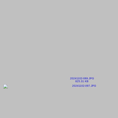
20241102-089.JPG
825.31 KB