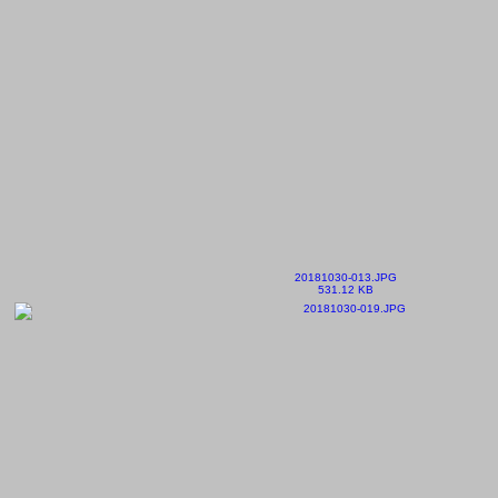
20181030-013.JPG
531.12 KB