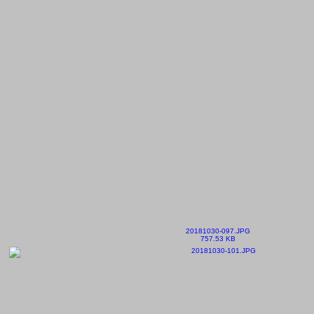
20181030-097.JPG
757.53 KB