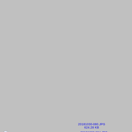
20181030-080.JPG
624.28 KB