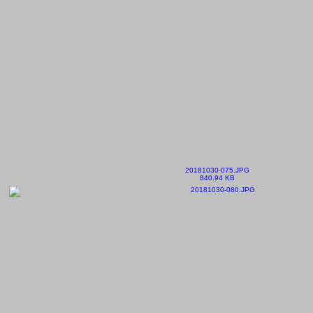
20181030-075.JPG
840.94 KB