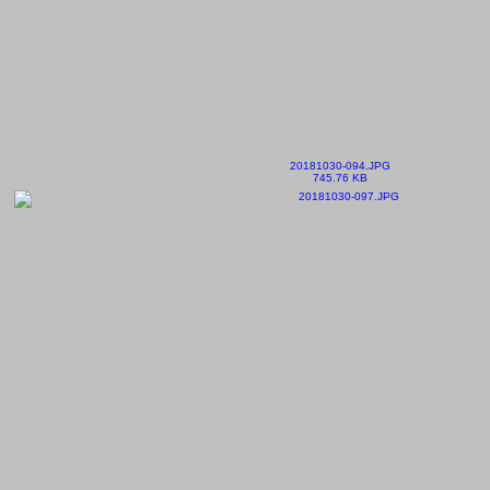
20181030-094.JPG
745.76 KB