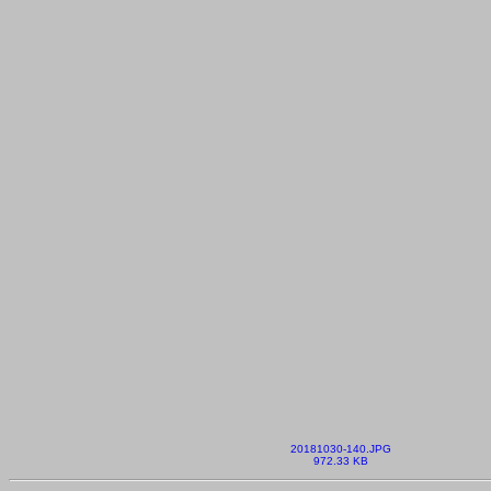
20181030-140.JPG
972.33 KB