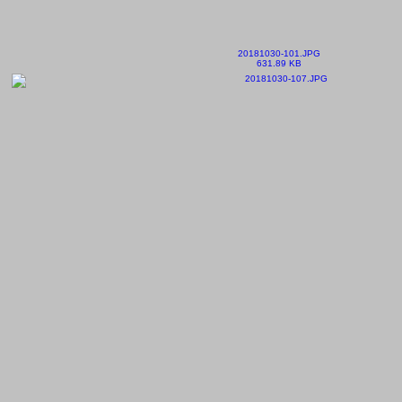
20181030-101.JPG
631.89 KB