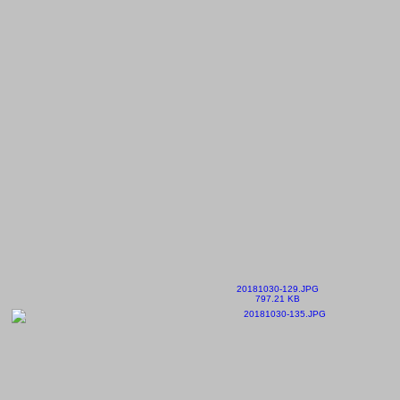
20181030-129.JPG
797.21 KB