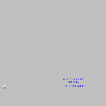
20181030-044.JPG
268.39 KB