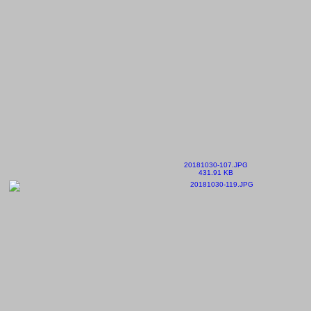
20181030-107.JPG
431.91 KB