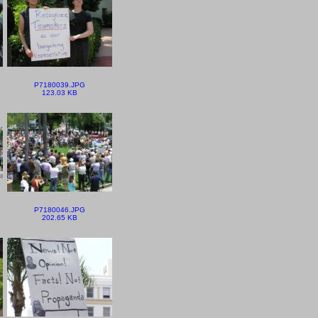
P7180039.JPG
123.03 KB
P7180046.JPG
202.65 KB