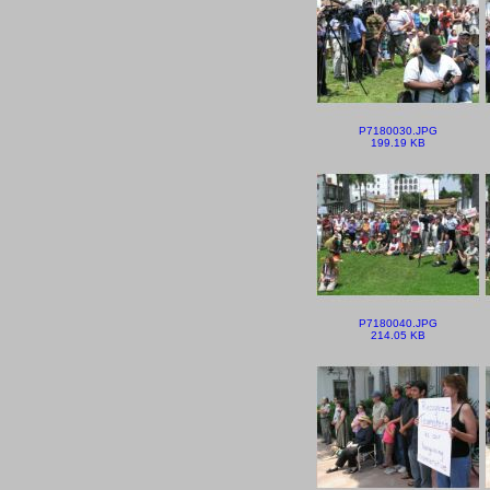
P7180030.JPG
199.19 KB
P7180040.JPG
214.05 KB