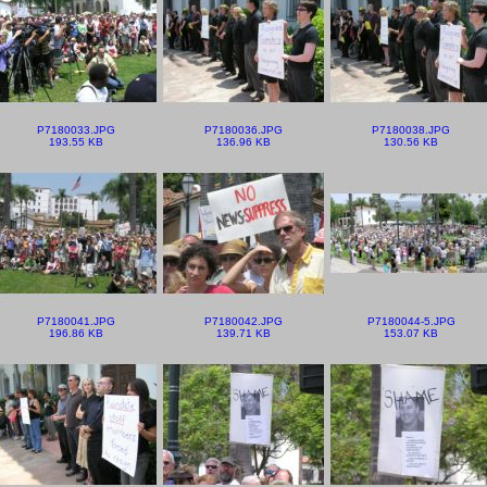
P7180033.JPG
P7180036.JPG
P7180038.JPG
193.55 KB
136.96 KB
130.56 KB
P7180041.JPG
P7180042.JPG
P7180044-5.JPG
196.86 KB
139.71 KB
153.07 KB