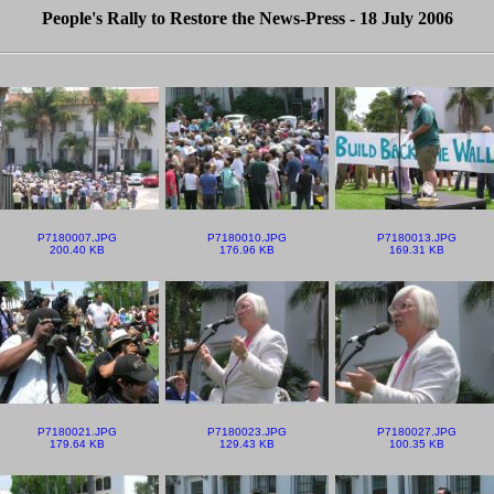
People's Rally to Restore the News-Press - 18 July 2006
P7180007.JPG
P7180010.JPG
P7180013.JPG
200.40 KB
176.96 KB
169.31 KB
P7180021.JPG
P7180023.JPG
P7180027.JPG
179.64 KB
129.43 KB
100.35 KB