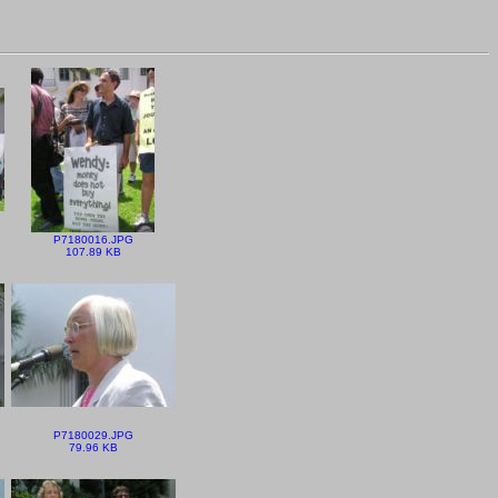
P7180016.JPG
107.89 KB
P7180029.JPG
79.96 KB