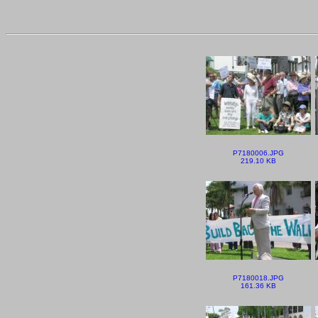
P7180006.JPG
219.10 KB
P7180018.JPG
161.36 KB