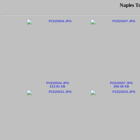
Naples T
PC020004.JPG
PC020007.JPG
413.91 KB
399.08 KB