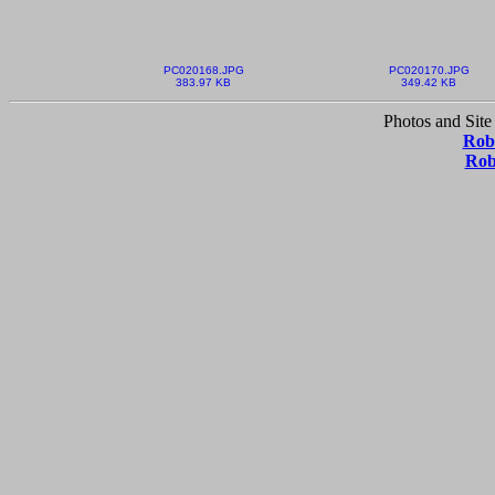
PC020168.JPG
PC020170.JPG
383.97 KB
349.42 KB
Photos and Site
Robe
Rob