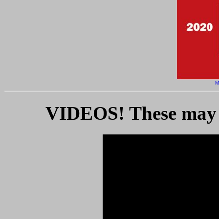
M
VIDEOS! These may b