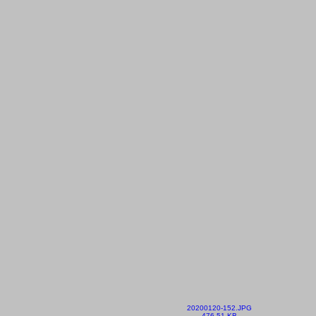
20200120-152.JPG
476.51 KB