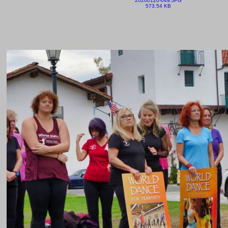
20200120-049.JPG
573.54 KB