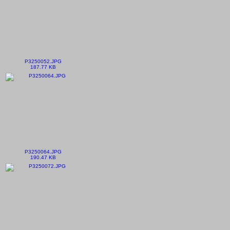
P3250052.JPG
187.77 KB
P3250064.JPG
190.47 KB