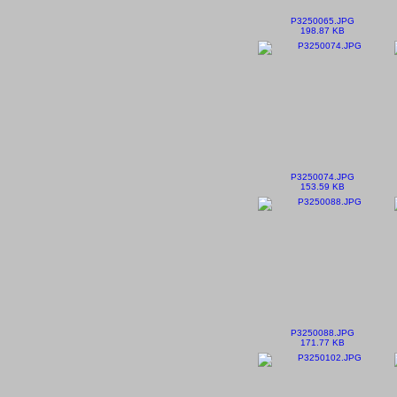
P3250065.JPG
198.87 KB
P3250074.JPG
153.59 KB
P3250088.JPG
171.77 KB