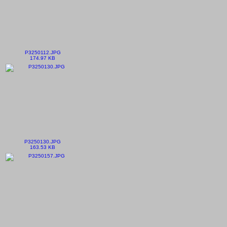
P3250112.JPG
174.97 KB
P3250130.JPG
163.53 KB