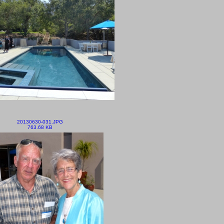
20130630-031.JPG
763.68 KB