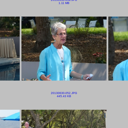
1.11 MB
20130630-052.JPG
445.43 KB