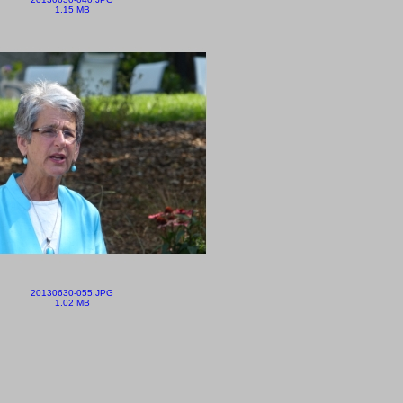
1.15 MB
20130630-055.JPG
1.02 MB