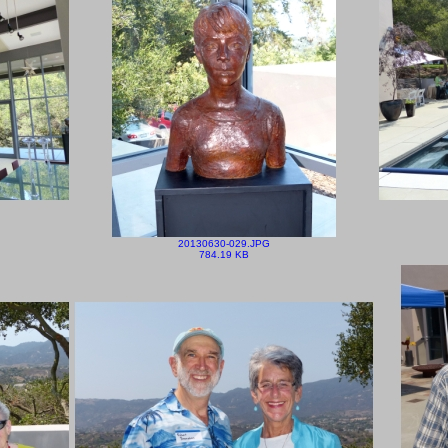
20130630-029.JPG
784.19 KB