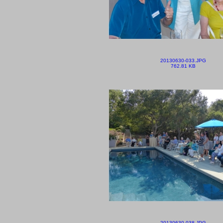
20130630-033.JPG
762.81 KB
20130630-038.JPG