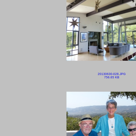
20130630-028.JPG
756.65 KB