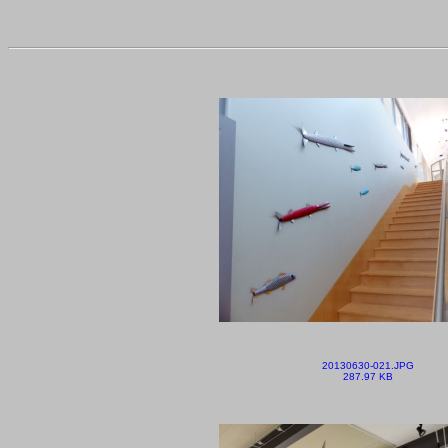
20130630-021.JPG
287.97 KB