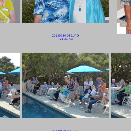
20130630-035.JPG
721.21 KB
20130630-039.JPG