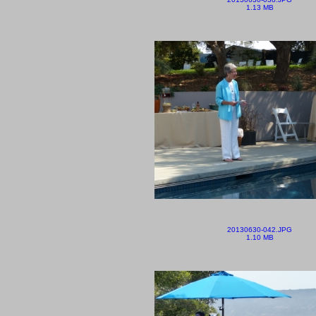
1.13 MB
20130630-042.JPG
1.10 MB