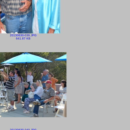
20130630-036.JPG
641.87 KB
20130630-040.JPG