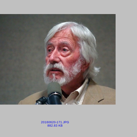
20160620-171.JPG
882.83 KB