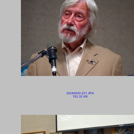
20160620-227.JPG
761.32 KB