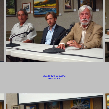
20160620-238.JPG
684.46 KB