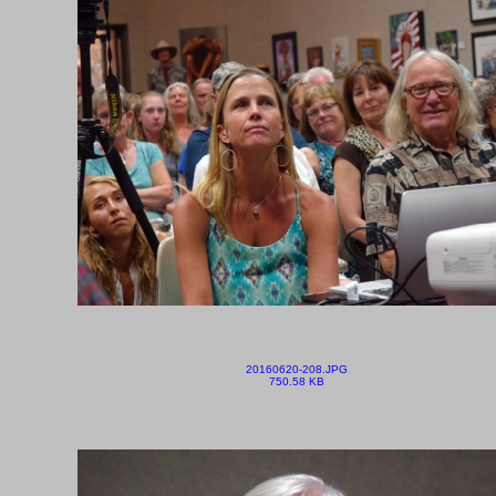
20160620-208.JPG
750.58 KB