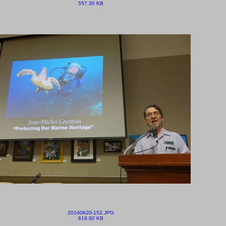
557.30 KB
20160620-152.JPG
619.92 KB