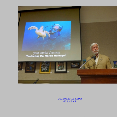
20160620-173.JPG
621.45 KB