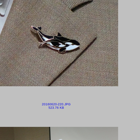
20160620-220.JPG
523.76 KB