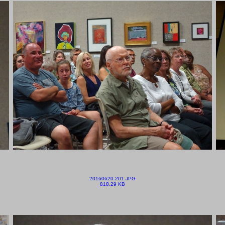
20160620-201.JPG
818.29 KB