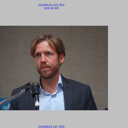
20160620-125.JPG
626.30 KB
20160620-147.JPG