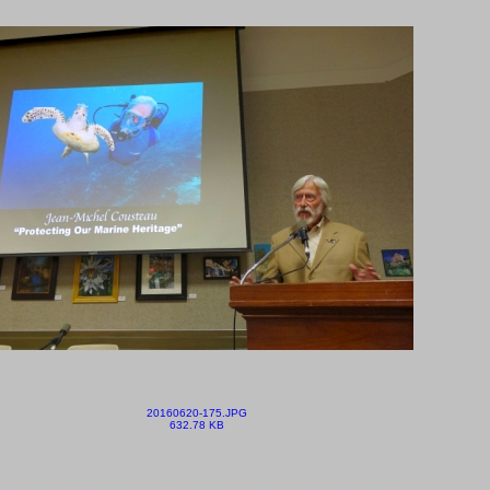
20160620-175.JPG
632.78 KB