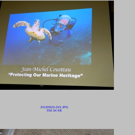
20160620-203.JPG
556.34 KB