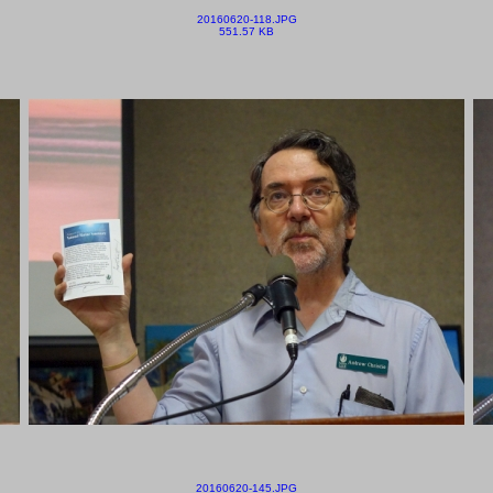
20160620-118.JPG
551.57 KB
20160620-145.JPG