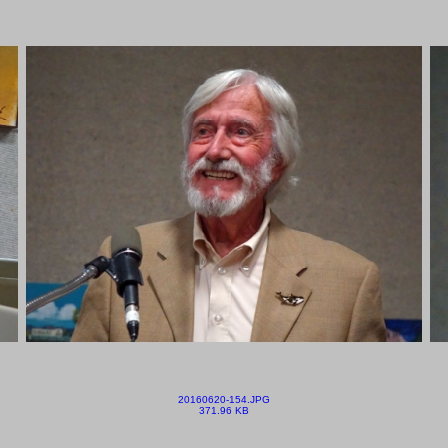
20160620-154.JPG
371.96 KB