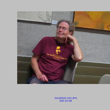
20160620-153.JPG
830.32 KB