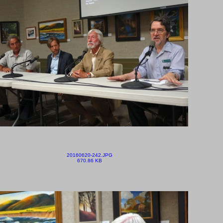
20160620-242.JPG
670.86 KB