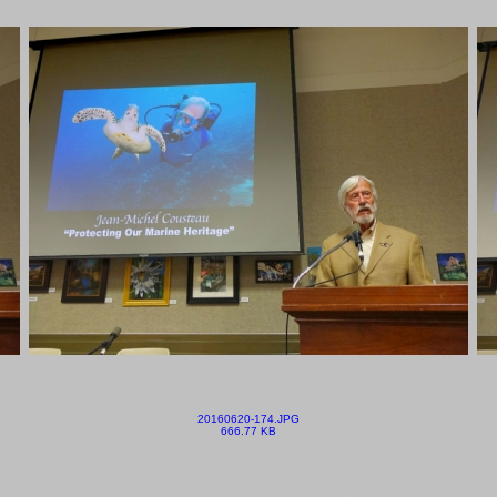
20160620-174.JPG
666.77 KB