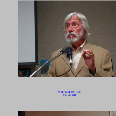
20160620-198.JPG
667.48 KB