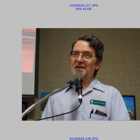
20160620-117.JPG
856.43 KB
20160620-128.JPG