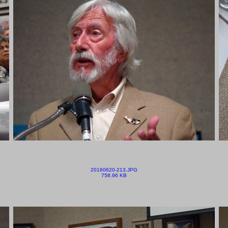
20160620-213.JPG
758.96 KB