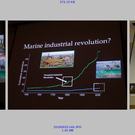
572.15 KB
20160620-149.JPG
1.40 MB