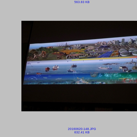
563.83 KB
20160620-148.JPG
632.41 KB