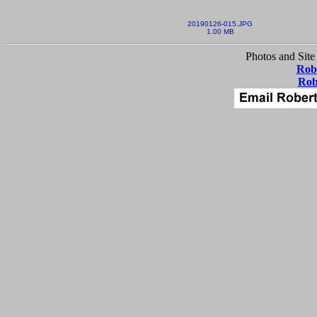
20190126-015.JPG
1.00 MB
Photos and Site
Robe
Rob