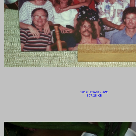
20190126-012.JPG
897.28 KB