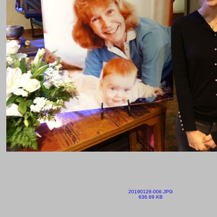
20190126-006.JPG
636.69 KB