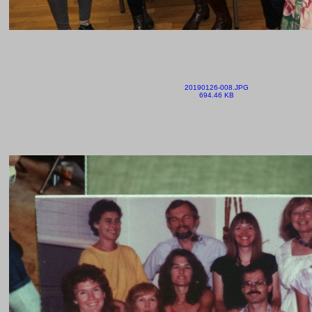
20190126-008.JPG
694.46 KB